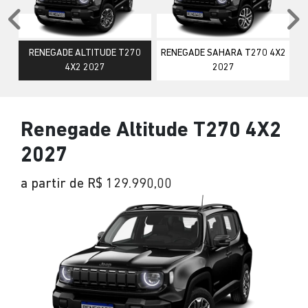
Anterior
P
RENEGADE ALTITUDE T270
RENEGADE SAHARA T270 4X2
4X2 2027
2027
Renegade Altitude T270 4X2
2027
a partir de R$ 129.990,00