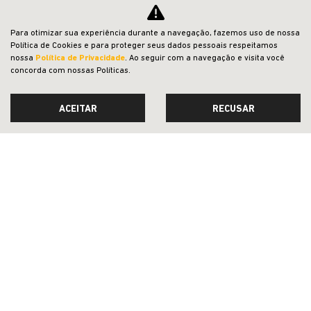
NOVOS
Para otimizar sua experiência durante a navegação, fazemos uso de nossa
VENDAS DIRETAS
Política de Cookies e para proteger seus dados pessoais respeitamos
nossa
Política de Privacidade
. Ao seguir com a navegação e visita você
JEEP ACESSÍVEL
concorda com nossas Políticas.
SOLUÇÕES FINANCEIRAS
ACEITAR
RECUSAR
SEMINOVOS
PÓS-VENDAS
INSTITUCIONAL
COMPARATIVO
Desacelere. Seu bem maior é a vida.