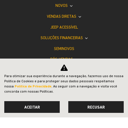
NOVOS
VENDAS DIRETAS
JEEP ACESSÍVEL
SOLUÇÕES FINANCEIRAS
SEMINOVOS
PÓS-VENDAS
INSTITUCIONAL
Para otimizar sua experiência durante a navegação, fazemos uso de nossa
COMPARATIVO
Política de Cookies e para proteger seus dados pessoais respeitamos
nossa
Política de Privacidade
. Ao seguir com a navegação e visita você
concorda com nossas Políticas.
ACEITAR
RECUSAR
Desacelere. Seu bem maior é a vida.