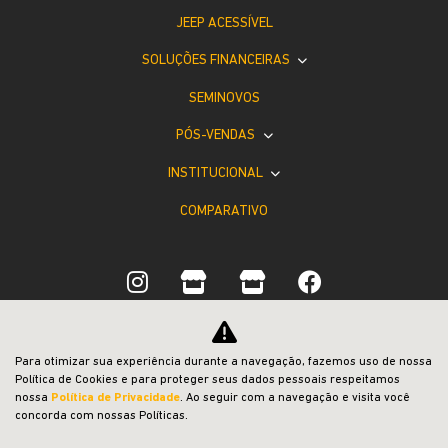
JEEP ACESSÍVEL
SOLUÇÕES FINANCEIRAS
SEMINOVOS
PÓS-VENDAS
INSTITUCIONAL
COMPARATIVO
Desacelere. Seu bem maior é a vida.
Para otimizar sua experiência durante a navegação, fazemos uso de nossa
Política de Cookies e para proteger seus dados pessoais respeitamos
nossa
Política de Privacidade
. Ao seguir com a navegação e visita você
concorda com nossas Políticas.