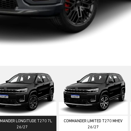
ior
MANDER LONGITUDE T270 7L
COMMANDER LIMITED T270 MHEV
26/27
26/27