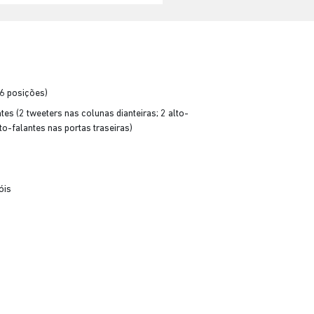
(6 posições)
es (2 tweeters nas colunas dianteiras; 2 alto-
lto-falantes nas portas traseiras)
óis