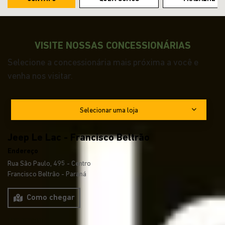
VISITE NOSSAS CONCESSIONÁRIAS
Selecione a concessionária mais próxima a você e
venha nos visitar.
Selecionar uma loja
Jeep Le Lac - Francisco Beltrão
Endereço
Rua São Paulo, 495 - Centro
Francisco Beltrão - Paraná
Como chegar