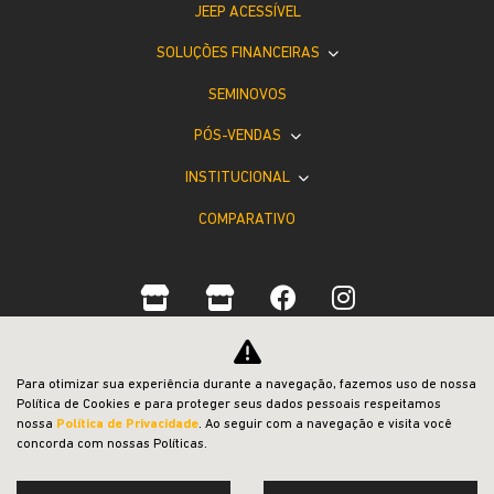
JEEP ACESSÍVEL
SOLUÇÕES FINANCEIRAS
SEMINOVOS
PÓS-VENDAS
INSTITUCIONAL
COMPARATIVO
Desacelere. Seu bem maior é a vida.
Para otimizar sua experiência durante a navegação, fazemos uso de nossa
Política de Cookies e para proteger seus dados pessoais respeitamos
nossa
Política de Privacidade
. Ao seguir com a navegação e visita você
concorda com nossas Políticas.