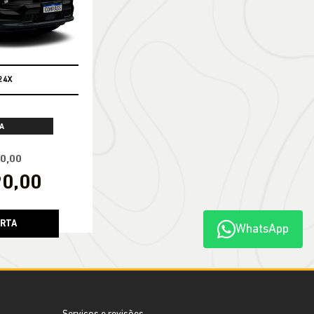
24X
A
90,00
90,00
ERTA
WhatsApp