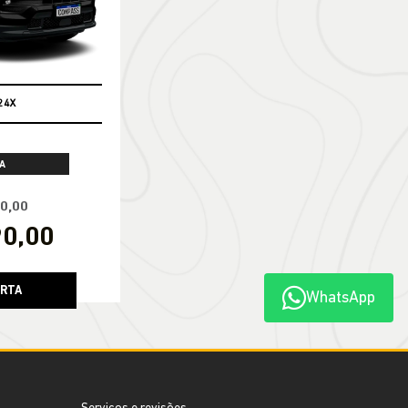
24X
A
90,00
90,00
ERTA
WhatsApp