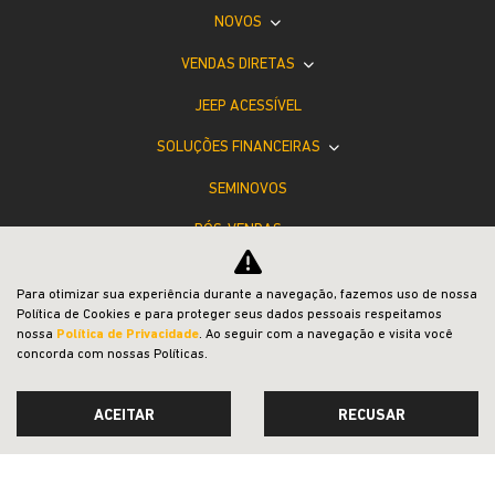
NOVOS
VENDAS DIRETAS
JEEP ACESSÍVEL
SOLUÇÕES FINANCEIRAS
SEMINOVOS
PÓS-VENDAS
INSTITUCIONAL
Para otimizar sua experiência durante a navegação, fazemos uso de nossa
COMPARATIVO
Política de Cookies e para proteger seus dados pessoais respeitamos
nossa
Política de Privacidade
. Ao seguir com a navegação e visita você
concorda com nossas Políticas.
ACEITAR
RECUSAR
Desacelere. Seu bem maior é a vida.