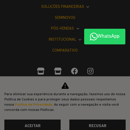
SOLUÇÕES FINANCEIRAS
SEMINOVOS
PÓS-VENDAS
WhatsApp
INSTITUCIONAL
COMPARATIVO
Desacelere. Seu bem maior é a vida.
Para otimizar sua experiência durante a navegação, fazemos uso de nossa
Política de Cookies e para proteger seus dados pessoais respeitamos
nossa
Política de Privacidade
. Ao seguir com a navegação e visita você
concorda com nossas Políticas.
ACEITAR
RECUSAR
Desenvolvido pela DEALERSPACE ® Direitos Reservados.