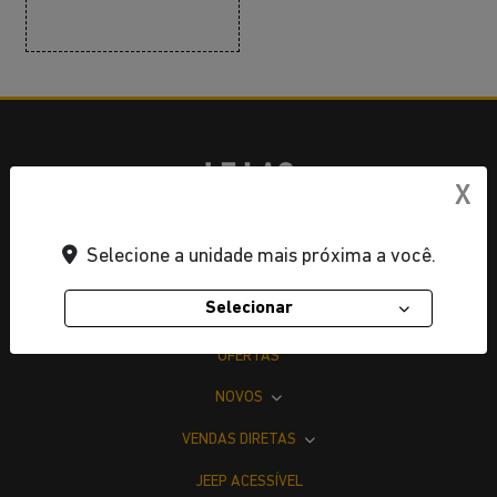
X
Jeep Le Lac | Dumas Comercio de Veículos Ltda
Selecione a unidade mais próxima a você.
CNPJ: 07.897.939/0001-40
Selecionar
OFERTAS
NOVOS
VENDAS DIRETAS
JEEP ACESSÍVEL