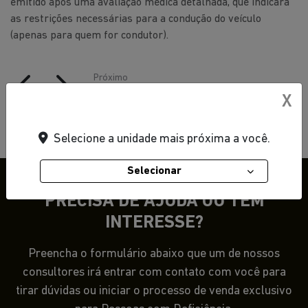
emitido após uma avaliação médica detalhada, que indicará
as restrições necessárias para a condução do veículo
(apenas para quem for condutor).
Próximo
Passo 2
X
Selecione a unidade mais próxima a você.
Selecionar
PRECISA DE AJUDA OU TEM
INTERESSE?
Preencha o formulário abaixo que um de nossos
consultores irá entrar com contato com você para
tirar dúvidas ou iniciar o processo de venda exclusivo