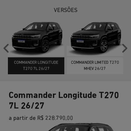
VERSÕES
Anterior
P
COMMANDER LONGITUDE
COMMANDER LIMITED T270
T270 7L 26/27
MHEV 26/27
Commander Longitude T270
7L 26/27
a partir de R$ 228.790,00