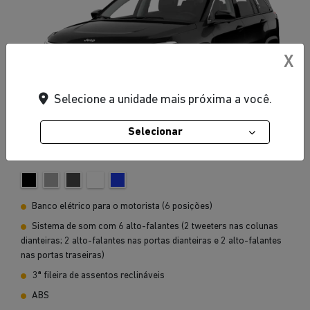
X
Selecione a unidade mais próxima a você.
Selecionar
Preto Carbon
Banco elétrico para o motorista (6 posições)
Sistema de som com 6 alto-falantes (2 tweeters nas colunas
dianteiras; 2 alto-falantes nas portas dianteiras e 2 alto-falantes
nas portas traseiras)
3ª fileira de assentos reclináveis
ABS