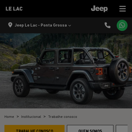
Jeep Le Lac - Ponta Grossa
Home
Institucional
Trabalhe conosco
TRABALHE CONOSCO
QUEM SOMOS
C