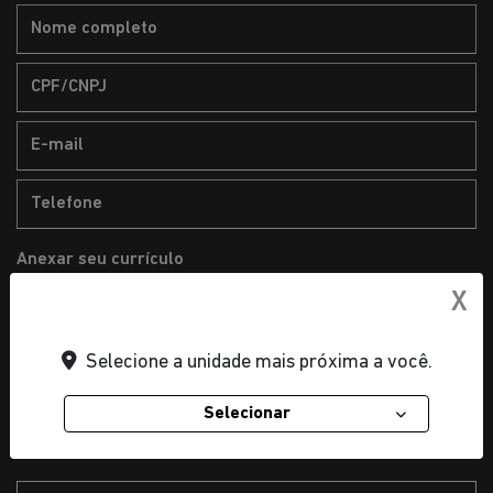
Anexar seu currículo
X
Envio de arquivo no formato PDF, DOC e DOCX. O
Selecione a unidade mais próxima a você.
tamanho máximo é 5 MB.
Selecionar
2. Comentários