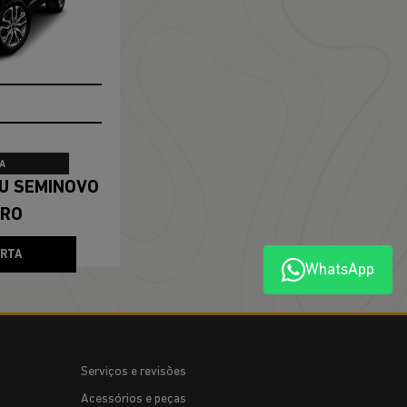
A
ERO
ERTA
WhatsApp
Serviços e revisões
Acessórios e peças