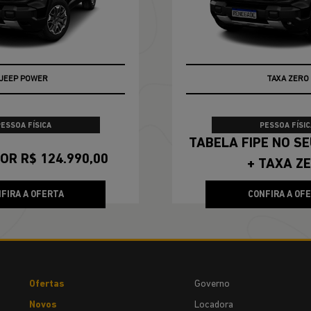
JEEP POWER
TABELA FIPE
PESSOA FÍSICA
PESSOA FÍSIC
TABELA FIPE NO SEU SEMINOVO
OR R$ 124.990,00
+ TAXA Z
FIRA A OFERTA
CONFIRA A OF
Ofertas
Governo
Novos
Locadora