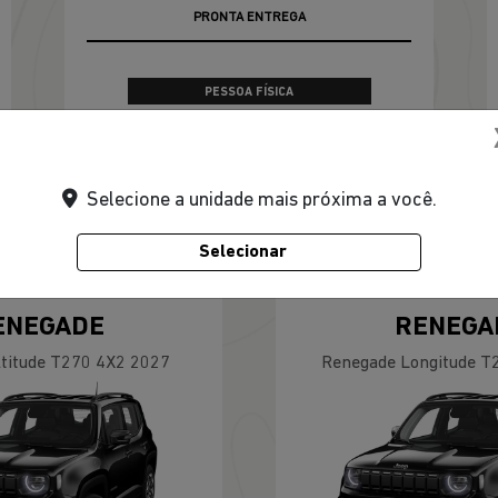
PRONTA ENTREGA
PESSOA FÍSICA
De: R$ 228.790,00
R$ 188.990,00
Selecione a unidade mais próxima a você.
CONFIRA A OFERTA
Selecionar
ENEGADE
RENEGA
titude T270 4X2 2027
Renegade Longitude T