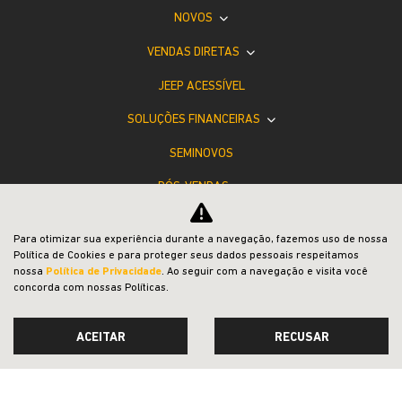
NOVOS
VENDAS DIRETAS
JEEP ACESSÍVEL
SOLUÇÕES FINANCEIRAS
SEMINOVOS
PÓS-VENDAS
INSTITUCIONAL
Para otimizar sua experiência durante a navegação, fazemos uso de nossa
COMPARATIVO
Política de Cookies e para proteger seus dados pessoais respeitamos
nossa
Política de Privacidade
. Ao seguir com a navegação e visita você
concorda com nossas Políticas.
ACEITAR
RECUSAR
Desacelere. Seu bem maior é a vida.