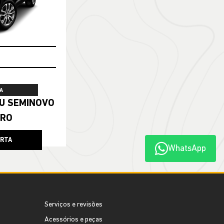
A
ERO
ERTA
WhatsApp
Serviços e revisões
Acessórios e peças