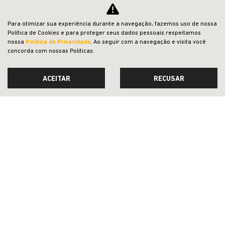
NOVOS
Para otimizar sua experiência durante a navegação, fazemos uso de nossa
VENDAS DIRETAS
Política de Cookies e para proteger seus dados pessoais respeitamos
nossa
Política de Privacidade
. Ao seguir com a navegação e visita você
JEEP ACESSÍVEL
concorda com nossas Políticas.
SOLUÇÕES FINANCEIRAS
ACEITAR
RECUSAR
SEMINOVOS
PÓS-VENDAS
INSTITUCIONAL
COMPARATIVO
Desacelere. Seu bem maior é a vida.